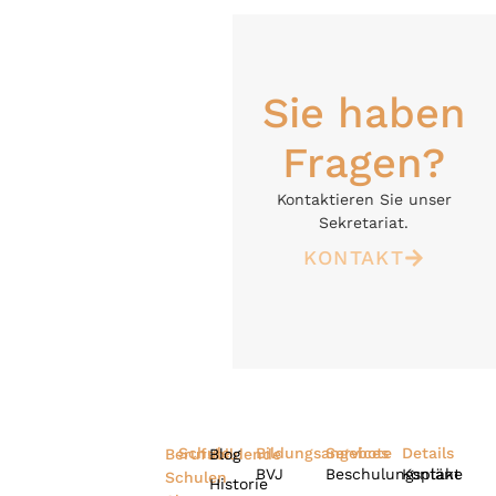
Sie haben
Fragen?
Kontaktieren Sie unser
Sekretariat.
KONTAKT
Schule
Bildungsangebote
Services
Details
Berufsbildende
Blog
BVJ
Beschulungspläne
Kontakt
Schulen
Historie