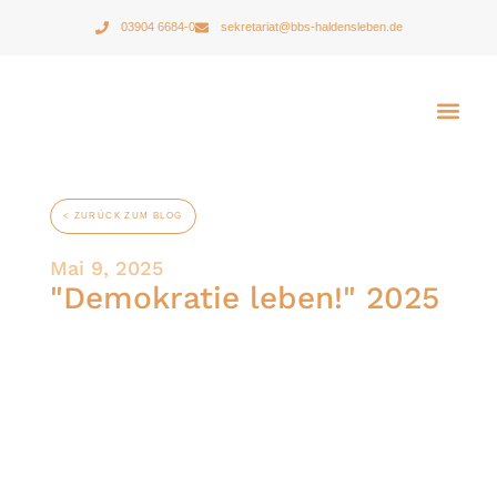
03904 6684-0
sekretariat@bbs-haldensleben.de
< ZURÜCK ZUM BLOG
Mai 9, 2025
"Demokratie leben!" 2025