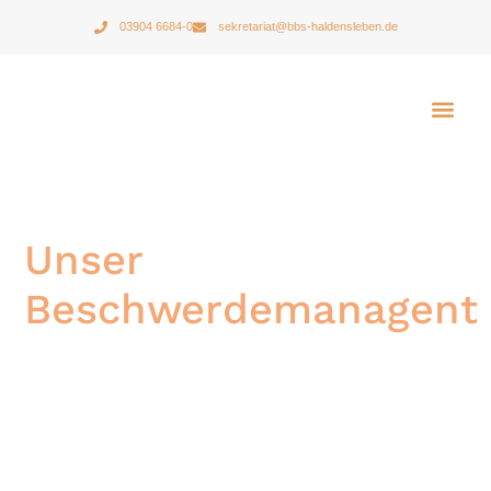
03904 6684-0
sekretariat@bbs-haldensleben.de
Unser
Beschwerdemanagent