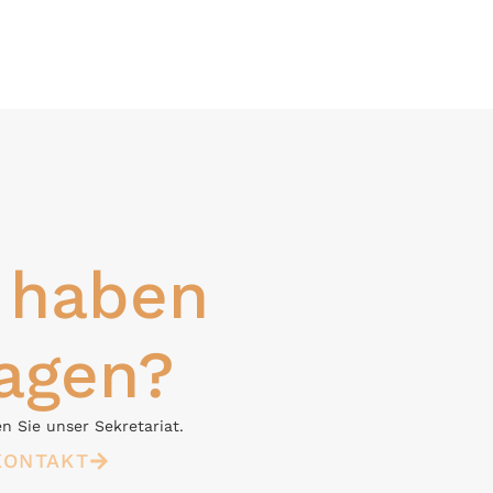
 haben
agen?
n Sie unser Sekretariat.
KONTAKT